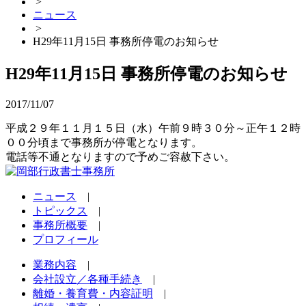
>
ニュース
>
H29年11月15日 事務所停電のお知らせ
H29年11月15日 事務所停電のお知らせ
2017/11/07
平成２９年１１月１５日（水）午前９時３０分～正午１２時
００分頃まで事務所が停電となります。
電話等不通となりますので予めご容赦下さい。
ニュース
|
トピックス
|
事務所概要
|
プロフィール
業務内容
|
会社設立／各種手続き
|
離婚・養育費・内容証明
|